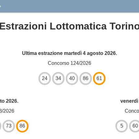
›
Estrazioni Lottomatica Torin
Ultima estrazione martedì 4 agosto 2026.
Concorso 124/2026
24
34
40
86
61
to 2026.
venerdì 
3/2026
Conco
73
86
5
60