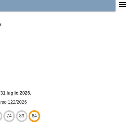
o
31 luglio 2026.
rso 122/2026
74
89
64