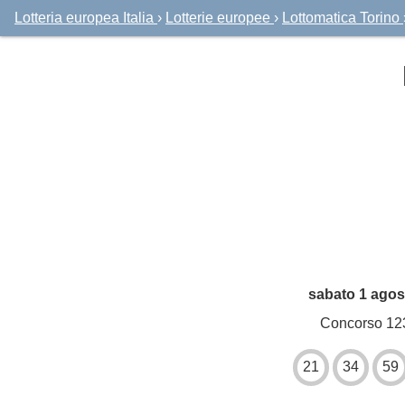
Lotteria europea Italia
›
Lotterie europee
›
Lottomatica Torino
sabato 1 agos
Concorso 12
21
34
59