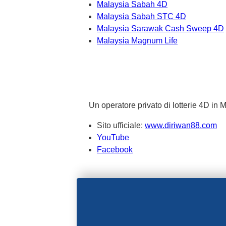
Malaysia Sabah 4D
Malaysia Sabah STC 4D
Malaysia Sarawak Cash Sweep 4D
Malaysia Magnum Life
Un operatore privato di lotterie 4D in 
Sito ufficiale:
www.diriwan88.com
YouTube
Facebook