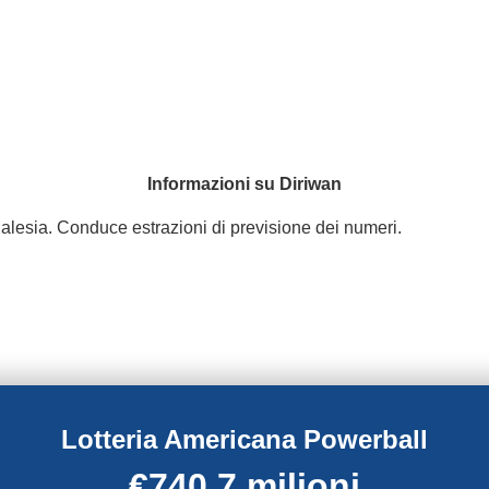
Informazioni su Diriwan
Malesia. Conduce estrazioni di previsione dei numeri.
Lotteria Americana Powerball
€740,7 milioni